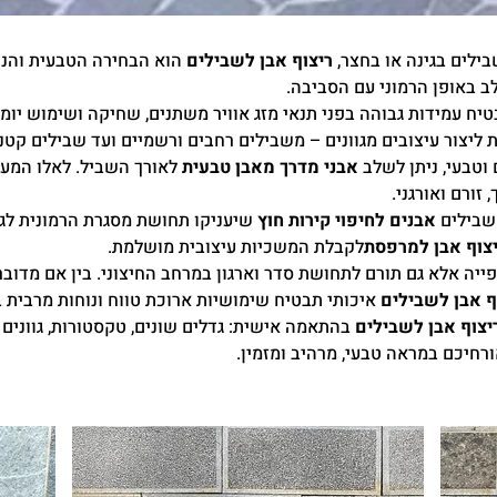
ילים בגינה או בחצר,
ריצוף אבן לשבילים
הוא הבחירה הטבעית והנכ
ב באופן הרמוני עם הסביבה.
בטיח עמידות גבוהה בפני תנאי מזג אוויר משתנים, שחיקה ושימוש יומיומ
יצור עיצובים מגוונים – משבילים רחבים ורשמיים ועד שבילים קטנים
וטבעי, ניתן לשלב
אבני מדרך מאבן טבעית
לאורך השביל. לאלו המעונ
זורם ואורגני.
השבילים
אבנים לחיפוי קירות חוץ
שיעניקו תחושת מסגרת הרמונית לגי
צוף אבן למרפסת
לקבלת המשכיות עיצובית מושלמת.
פייה אלא גם תורם לתחושת סדר וארגון במרחב החיצוני. בין אם מדוב
ף אבן לשבילים
איכותי תבטיח שימושיות ארוכת טווח ונוחות מרבית 
יצוף אבן לשבילים
בהתאמה אישית: גדלים שונים, טקסטורות, גוונים ו
חיכם במראה טבעי, מרהיב ומזמין.