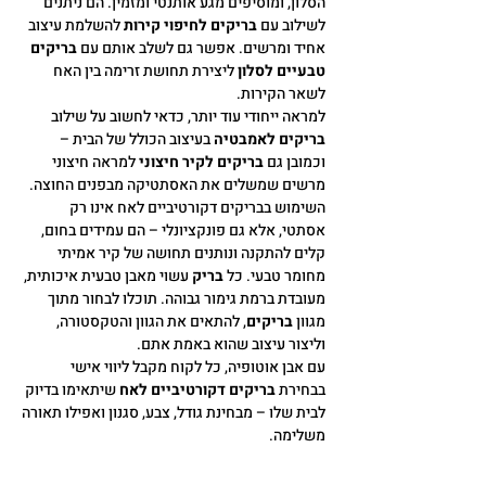
הסלון, ומוסיפים מגע אותנטי ומזמין. הם ניתנים
לשילוב עם
בריקים לחיפוי קירות
להשלמת עיצוב
אחיד ומרשים. אפשר גם לשלב אותם עם
בריקים
טבעיים לסלון
ליצירת תחושת זרימה בין האח
לשאר הקירות.
למראה ייחודי עוד יותר, כדאי לחשוב על שילוב
בריקים לאמבטיה
בעיצוב הכולל של הבית –
וכמובן גם
בריקים לקיר חיצוני
למראה חיצוני
מרשים שמשלים את האסתטיקה מבפנים החוצה.
השימוש בבריקים דקורטיביים לאח אינו רק
אסתטי, אלא גם פונקציונלי – הם עמידים בחום,
קלים להתקנה ונותנים תחושה של קיר אמיתי
מחומר טבעי. כל
בריק
עשוי מאבן טבעית איכותית,
מעובדת ברמת גימור גבוהה. תוכלו לבחור מתוך
מגוון
בריקים
, להתאים את הגוון והטקסטורה,
וליצור עיצוב שהוא באמת אתם.
עם אבן אוטופיה, כל לקוח מקבל ליווי אישי
בבחירת
בריקים דקורטיביים לאח
שיתאימו בדיוק
לבית שלו – מבחינת גודל, צבע, סגנון ואפילו תאורה
משלימה.