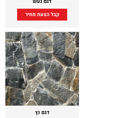
דגם געש
קבל הצעת מחיר
דגם נץ