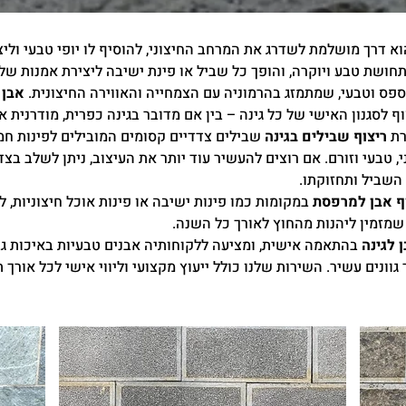
א דרך מושלמת לשדרג את המרחב החיצוני, להוסיף לו יופי טבעי וליצו
תחושת טבע ויוקרה, והופך כל שביל או פינת ישיבה ליצירת אמנות של
ס וטבעי, שמתמזג בהרמוניה עם הצמחייה והאווירה החיצונית.
אבן 
וף לסגנון האישי של כל גינה – בין אם מדובר בגינה כפרית, מודרנית א
רת
ריצוף שבילים בגינה
שבילים צדדיים קסומים המובילים לפינות חמ
 טבעי וזורם. אם רוצים להעשיר עוד יותר את העיצוב, ניתן לשלב בצ
השביל ותחזוקתו.
ף אבן למרפסת
במקומות כמו פינות ישיבה או פינות אוכל חיצוניות, ל
שמזמין ליהנות מהחוץ לאורך כל השנה.
 לגינה
בהתאמה אישית, ומציעה ללקוחותיה אבנים טבעיות באיכות גב
גוונים עשיר. השירות שלנו כולל ייעוץ מקצועי וליווי אישי לכל אורך 