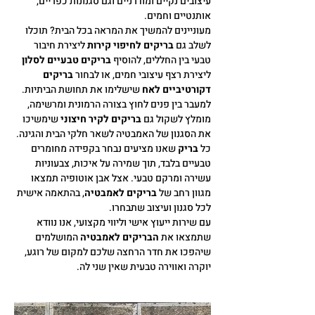
עיצובים נקיים ומודרניים וגם סגנונות כפריים,
אותנטיים וחמים.
מעוניינים להמשיך את המראה בכל הבית? תוכלו
לשלב גם
בריקים לחיפוי קירות
ליצירת חיבור
טבעי בין החללים, להוסיף
בריקים טבעיים לסלון
ליצירת רצף עיצובי חמים, או לבחור
בריקים
דקורטיביים לאח
שישלימו את תחושת הביתיות.
למעבר בין פנים לחוץ בצורה הרמונית ומרשימה,
מומלץ לשקול גם
בריקים לקיר חיצוני
שימשיכו
את הסגנון של האמבטיה לשאר חלקי הבית והגינה.
כל
בריק
שאנו מציעים נבחר בקפידה מחומרים
טבעיים בלבד, תוך שמירה על איכות, צבעוניות
עשירה ומרקם טבעי. אצל אבן אוטופיה תמצאו
מגוון רחב של
בריקים לאמבטיה
, בהתאמה אישית
לכל סגנון ועיצוב שתבחרו.
עם שירות ייעוץ אישי וליווי מקצועי, אנו נוודא
שתמצאו את
הבריקים לאמבטיה
המושלמים
שיהפכו את חדר הרחצה שלכם למקום של רוגע,
יוקרה ואווירה טבעית שאין שני לה.