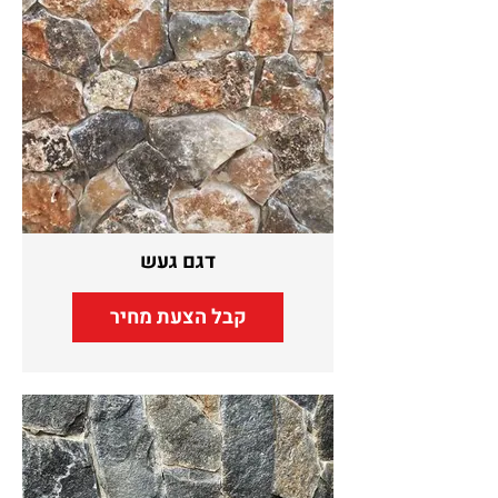
דגם געש
קבל הצעת מחיר