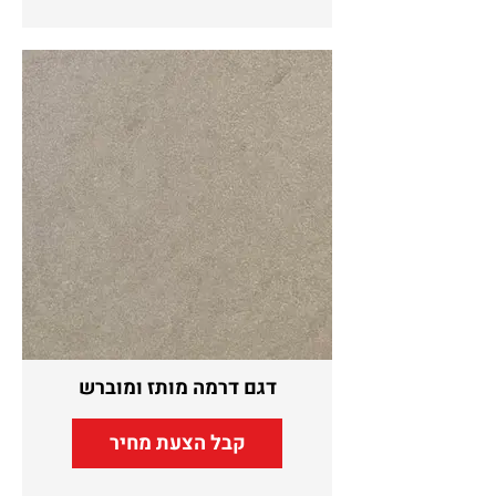
דגם דרמה מותז ומוברש
קבל הצעת מחיר